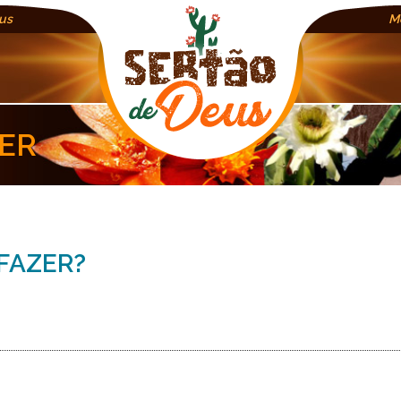
us
M
ER
FAZER?