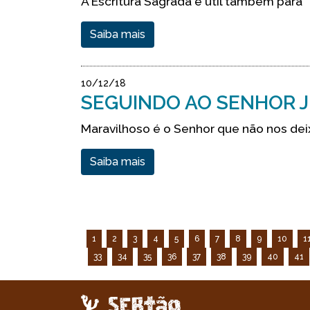
A Escritura Sagrada é útil também para
Saiba mais
10/12/18
SEGUINDO AO SENHOR J
Maravilhoso é o Senhor que não nos dei
Saiba mais
1
2
3
4
5
6
7
8
9
10
1
33
34
35
36
37
38
39
40
41