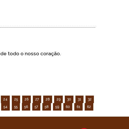
 de todo o nosso coração.
24
25
26
27
28
29
30
31
32
54
55
56
57
58
59
60
61
62