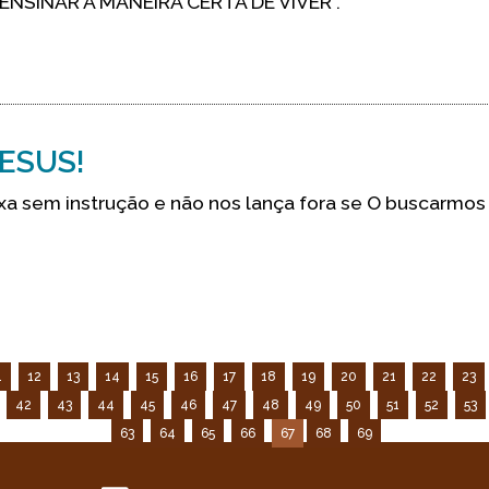
 “ENSINAR A MANEIRA CERTA DE VIVER”.
ESUS!
xa sem instrução e não nos lança fora se O buscarmos
1
12
13
14
15
16
17
18
19
20
21
22
23
42
43
44
45
46
47
48
49
50
51
52
53
63
64
65
66
67
68
69