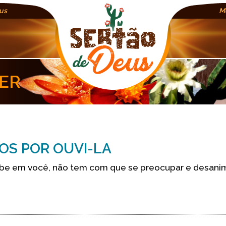
us
M
ER
OS POR OUVI-LA
be em você, não tem com que se preocupar e desanim