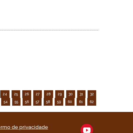
24
25
26
27
28
29
30
31
32
54
55
56
57
58
59
60
61
62
rmo de privacidade