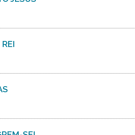
 REI
AS
GREM-SE!