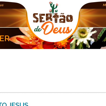
us
M
ER
TO JESUS