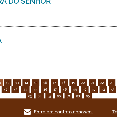
RA DO SENHOR
A
1
12
13
14
15
16
17
18
19
20
21
22
23
42
43
44
45
46
47
48
49
50
51
52
53
63
64
65
66
67
68
69
Entre em contato conosco.
Te