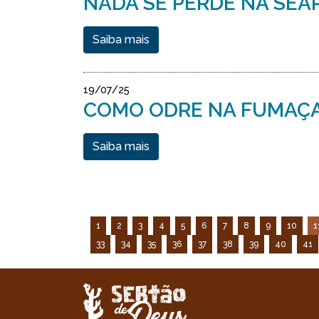
NADA SE PERDE NA SEA
Saiba mais
19/07/25
COMO ODRE NA FUMAÇ
Saiba mais
1
2
3
4
5
6
7
8
9
10
1
33
34
35
36
37
38
39
40
41