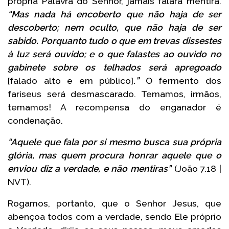
própria Palavra do Senhor, jamais falará mentira.
“Mas nada há encoberto que não haja de ser
descoberto; nem oculto, que não haja de ser
sabido. Porquanto tudo o que em trevas dissestes
à luz será ouvido; e o que falastes ao ouvido no
gabinete sobre os telhados será apregoado
[falado alto e em público]
.
”
O fermento dos
fariseus será desmascarado. Temamos, irmãos,
temamos! A recompensa do enganador é
condenação.
“Aquele que fala por si mesmo busca sua própria
glória, mas quem procura honrar aquele que o
enviou diz a verdade, e não mentiras”
(João 7.18 |
NVT).
Rogamos, portanto, que o Senhor Jesus, que
abençoa todos com a verdade, sendo Ele próprio