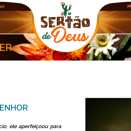
us
M
ER
SENHOR
io, ele aperfeiçoou para