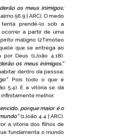
ederão os meus inimigos;
almo 56.9 | ARC). O medo
tenta prendê-lo sob a
ocorrer a partir de uma
írito maligno (2Timóteo
aquele que se entrega ao
 por Deus (1João 4.18).
derão os meus inimigos.”
habitar dentro da pessoa;
go”
. Pois todo o que é
 5.4). E a vitória se dá
infinitamente melhor.
 vencido, porque maior é o
 mundo”
(1João 4.4 | ARC).
 a vitória dos filhos de
 que fundamenta o mundo