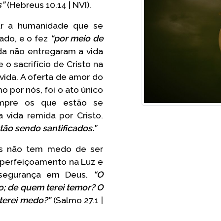
s”
(Hebreus 10.14 | NVI).
ar a humanidade que se
ado, e o fez
“por meio de
da não entregaram a vida
 o sacrifício de Cristo na
vida. A oferta de amor do
 por nós, foi o ato único
empre os que estão se
vida remida por Cristo.
tão sendo santificados.”
us não tem medo de ser
aperfeiçoamento na Luz e
 segurança em Deus.
“O
o; de quem terei temor? O
terei medo?”
(Salmo 27.1 |